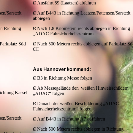
Ø
Ausfahrt 59 (Laatzen) abfahren
en/Sarstedt
Ø
Auf B443 in Richtung Laatzen/Pattensen/Sarstedt
abbiegen
in Richtung
Ø
Nach 1,8 Kilometern rechts abbiegen in Richtung
„ADAC Fahrsicherheitszentrum“
Parkplatz Süd
Ø
Nach 500 Metern rechts abbiegen auf Parkplatz Sü
6H
Aus Hannover kommend:
Ø
B3 in Richtung Messe folgen
Ø
Ab Messegelände den weißen Hinweisschildern
ichtung Kassel
„ADAC“ folgen
Ø
Danach der weißen Beschilderung „ADAC
Fahrsicherheitszentrum“ folgen
en/Sarstedt
Ø
Auf B443 in Richtung A7 auffahren
Ø
Nach 500 Metern rechts abbiegen in Richtung