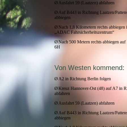
Ø
Ausfahrt 59 (Laatzen) abfahren
Ø
Auf B443 in Richtung Laatzen/Pattens
abbiegen
Ø
Nach 1,8 Kilometern rechts abbiegen 
„ADAC Fahrsicherheitszentrum“
Ø
Nach 500 Metern rechts abbiegen auf 
6H
Von Westen kommend:
Ø
A2 in Richtung Berlin folgen
Ø
Kreuz Hannover-Ost (48) auf A7 in R
abfahren
Ø
Ausfahrt 59 (Laatzen) abfahren
Ø
Auf B443 in Richtung Laatzen/Pattens
abbiegen