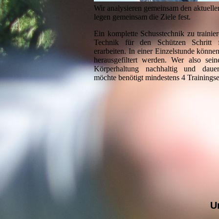
Wir analysieren gemeinsam den aktuelle
legen gemeinsam die Ziele fest.
Ein komplette Schusstechnik zu trainier
Technik für den Schützen Schritt f
erarbeiten. In einer Einzelstunde könne
herausgefiltert werden. Wer also sei
Körperhaltung nachhaltig und dauerh
möchte benötigt mindestens 4 Trainingse
U