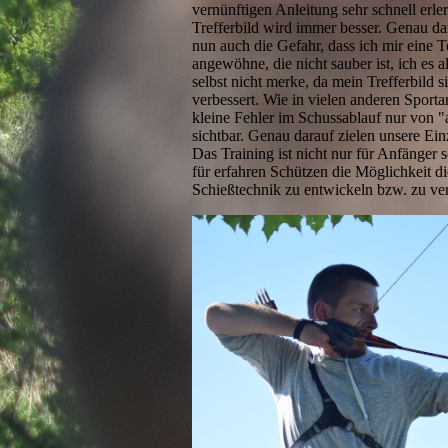
vernünftigen Anleitung sehr schnell erle
Trefferbild wird immer besser. Genau dar
nun auch die Gefahr, dass ich mir eine 
angewöhne, die nicht sauber ist, ich es a
selbst nicht merke, da mein Trefferbild si
verbessert. Wie in vielen anderen Sporta
kleine Fehler im Schussablauf nur von 
sichtbar. Genau darauf zielen unsere Einz
Das Training ist nicht nur für Anfänger
für erfahren Schützen die Möglichkeit di
Schießtechnik zu entwickeln bzw. zu ve