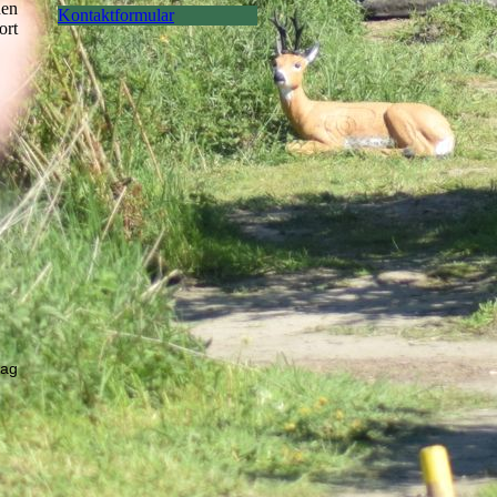
nen
Kontaktformular
ort
tag