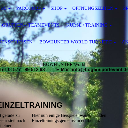
UNS
PARCOURS
SHOP
ÖFFNUNGSZEITEN
P
GRUPPEN- / TEAMEVENTS
KURSE / TRAINING
ENSCHIESSEN
BOWHUNTER WORLD TURNIERE
AN
BOWHUNTER World
Tel. 01577 - 89 512 68 E-Mail: info@bogensportevent.d
EINZELTRAINING
 gerade zu
Hier nun einige Beispiele, was wir in den
ehr steil nach
Einzeltrainings gemeinsam erarbeiten:
t einer