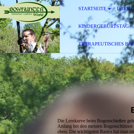
STARTSEITE
ÜBER 
KINDERGEBURTSTAG
THERAPEUTISCHES BOG
Die Lernkurve beim Bogenschießen geht
Anfang bei den meisten Bogenschützen s
oben. Die wichtigsten Basics hat man mi