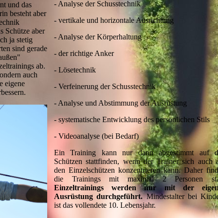
- Analyse der Schusstechnik
rnt und das
in besteht aber
- vertikale und horizontale Ausrichtung
Technik
ls Schütze aber
- Analyse der Körperhaltung
ch ja stetig
rten sind gerade
- der richtige Anker
"außen"
eltrainings ab.
- Lösetechnik
 sondern auch
e eigene
- Verfeinerung der Schusstechnik
rbessern.
- Analyse und Abstimmung der Ausrüstung
- systematische Entwicklung des persönlichen Stils
- Videoanalyse (bei Bedarf)
Ein Training kann nur dann abgestimmt auf 
Schützen stattfinden, wenn der Trainer sich auch 
den Einzelschützen konzentrieren kann. Daher fin
die Trainings mit maximal 2 Personen stat
Einzeltrainings werden nur mit der eigen
Ausrüstung durchgeführt.
Mindestalter bei Kind
ist das vollendete 10. Lebensjahr.