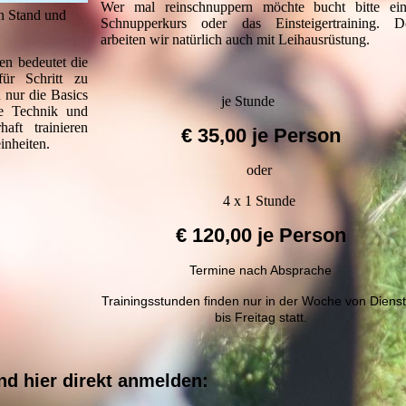
Wer mal reinschnuppern möchte bucht bitte ei
n Stand und
Schnupperkurs oder das Einsteigertraining. D
arbeiten wir natürlich auch mit Leihausrüstung.
en bedeutet die
ür Schritt zu
n nur die Basics
je Stunde
ne Technik und
aft trainieren
€ 35,00 je Person
inheiten.
oder
4 x 1 Stunde
€ 120,00 je Person
Termine nach Absprache
Trainingsstunden finden nur in der Woche von Diens
bis Freitag statt.
nd hier direkt anmelden: