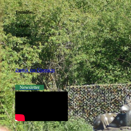
Termine
Urlaub
Beginn:
02.11.2026
Ende:
18.11.2026
Zurück zur Übersicht
Newsletter
den
auf
den
t.
er
ern