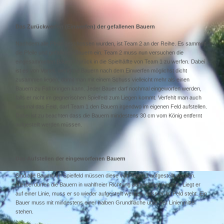
Das Zurückwerfen (Einwerfen) der gefallenen Bauern
Nachdem alle Pfeile geschossen wurden, ist Team 2 an der Reihe. Es sammelt
die Pfeile und gefallenen Bauern ein. Team 2 muss nun versuchen die
eingesammelten Bauern zurück in die Spielhälfte von Team 1 zu werfen. Dabei
ist es von Vorteil, wenn die Bauern nach dem Einwerfen möglichst dicht
zusammen liegen, damit man mit einem Schuss vielleicht mehr als einen
Bauern zu Fall bringen kann. Jeder Bauer darf nochmal eingeworfen werden,
falls er nicht im gegnerischen Spielfeld zum Liegen kommt. Verfehlt man auch
diesmal das Feld, darf Team 1 den Bauern irgendwo im eigenen Feld aufstellen.
Dabei ist zu beachten dass die Bauern mindestens 30 cm vom König entfernt
aufgestellt werden müssen.
Das Aufstellen der eingeworfenen Bauern
Sind alle Bauern im Spielfeld müssen diese von Team 1 aufgestellt werden.
Hierbei dürfen die Bauern in wahlfreier Richtung aufgeklappt werden. Liegt er
auf einer Linie, muss er so wieder aufgestellt werden, dass er im Feld steht. Ein
Bauer muss mit mindestens einer halben Grundfläche über der Linienmitte
stehen.