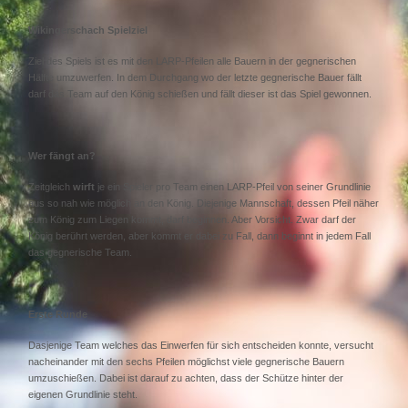
Wikingerschach Spielziel
Ziel des Spiels ist es mit den LARP-Pfeilen alle Bauern in der gegnerischen
Hälfte umzuwerfen. In dem Durchgang wo der letzte gegnerische Bauer fällt
darf das Team auf den König schießen und fällt dieser ist das Spiel gewonnen.
Wer fängt an?
Zeitgleich
wirft
je ein Spieler pro Team einen LARP-Pfeil von seiner Grundlinie
aus so nah wie möglich an den König. Diejenige Mannschaft, dessen Pfeil näher
zum König zum Liegen kommt, darf beginnen. Aber Vorsicht. Zwar darf der
König berührt werden, aber kommt er dabei zu Fall, dann beginnt in jedem Fall
das gegnerische Team.
Erste Runde
Dasjenige Team welches das Einwerfen für sich entscheiden konnte, versucht
nacheinander mit den sechs Pfeilen möglichst viele gegnerische Bauern
umzuschießen. Dabei ist darauf zu achten, dass der Schütze hinter der
eigenen Grundlinie steht.