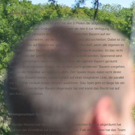
Zweite Runde
Die Aufgabe von Team 2 ist es jetzt mit den 6 Pfeilen die aufgestellten eigenen
Bauern umzuwerfen. Gelingt dies in weniger als den 6 zur Verfügung stehenden
Pfeilen, so darf versucht werden auf die gegnerischen Bauern auf der
Grundlinie zu schießen, um die Bauern von Team 1 abzuschießen. Dabei ist zu
beachten, dass auf Bauern nur geschossen werden darf, wenn alle eigenen im
Feld aufgestellten Bauern in diesem Durchgang geräumt wurden. Ist das nicht
der Fall muss der getroffene Bauer wieder aufgestellt werden. Spannend wird
das Wikingerschach, wenn von Team 2 nicht alle eigenen Bauern geräumt
wurden, denn nun kann Team 1 bis zu dem „nicht gefallenen“ Bauern vorgehen,
welcher der Mittellinie am nächsten steht. Der Spieler muss dabei nicht direkt
an diesem Bauern stehen, sondern kann auf einer imaginären Linie, die parallel
zur Mittellinie verläuft seinen Schuss ausführen. Das Spiel geht so lange bis ein
Team alle gegnerischen Bauern abgeräumt hat und somit das Recht hat auf
den König zu schießen.
Wikingerschach Spielende
D
iejenige Mannschaft die als erstes alle gegnerischen Bauern abgeräumt hat
darf von der Grundlinie auf den König schießen. Fällt dieser dabei hat das Team