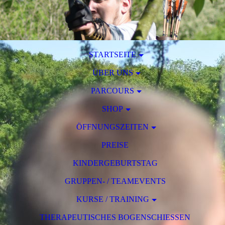
STARTSEITE
ÜBER UNS
PARCOURS
SHOP
ÖFFNUNGSZEITEN
PREISE
KINDERGEBURTSTAG
GRUPPEN- / TEAMEVENTS
KURSE / TRAINING
THERAPEUTISCHES BOGENSCHIESSEN