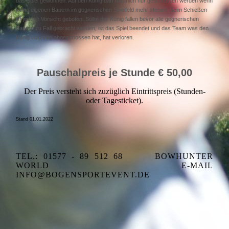
das Spiel gewonnen. Auf den König darf natürlich nur geschossen werden wenn
keine eigenen Bauern im gegnerischen Spielfeld mehr stehen. Beim Schießen
ist jedoch Vorsicht geboten. Sollte der König fallen bevor alle gegnerischen
Bauern zu Fall gebracht wurden, ist das Spiel beendet und das Team was den
König vorzeitig abgeschossen hat, hat verloren.
Pauschalpreis je Stunde € 50,00
Der Preis versteht sich zuzüglich Eintrittspreis (Stunden-
oder Tagesticket).
Stand 01.01.2022
TEL.: 01577 - 89 512 68
BOWHUNTER
WORLD
E-MAIL
INFO@BOGENSPORTEVENT.DE