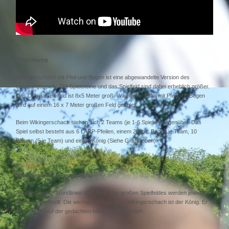
Einführung
Wikingerschach mit Pfeil und Bogen ist eine abgewandelte Version des
Ursprungsspiels. Die Spielsteine und das Spielfeld sind dabei erheblich größer.
Das Originalspielfeld ist 8x5 Meter groß. Wikingerschach mit Pfeil und Bogen
wird auf einem 16 x 7 Meter großen Feld gespielt.
Beim Wikingerschach stehen sich 2 Teams (je 1-6 Spieler) gegenüber. Das
Spiel selbst besteht aus 6 LARP-Pfeilen, einem 20 lbs. Bogen je Team, 10
Bauern (5 je Team) und einem König (Siehe Grafik oben).
Wikingerschach Spielaufbau
Auf den beiden Grundlinien des 7m x 16m großen Spielfeldes werden jeweils 5
Bauern aufgestellt. Die wichtigste Figur beim Wikingerschach ist der König. Er
wird zentral auf der gedachten Mittellinie positioniert.