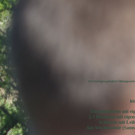
An Feiertagen geänderte Öffnungszeiten
le
Einzelschützen mit ei
2-5 Personen mit eigen
Schützen mit Lei
Am Wochenende (Samstag