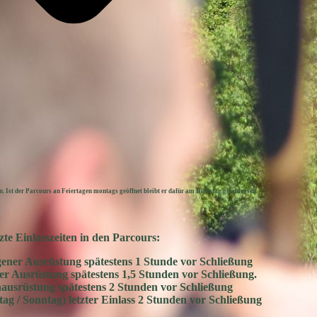
. Ist der Parcours an Feiertagen montags geöffnet bleibt er dafür am Dienstag geschlossen.
tzte Einlasszeiten in den Parcours:
gener Ausrüstung spätestens 1 Stunde vor Schließung
er Ausrüstung spätestens 1,5 Stunden vor Schließung.
hausrüstung spätestens 2 Stunden vor Schließung
 / Sonntag) letzter Einlass 2 Stunden vor Schließung