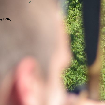
-------------------->
., Feb.)