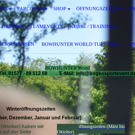
UNS
PARCOURS
SHOP
ÖFFNUNGSZEITEN
P
GRUPPEN- / TEAMEVENTS
KURSE / TRAINING
ENSCHIESSEN
BOWHUNTER WORLD TURNIERE
AN
BOWHUNTER World
Tel. 01577 - 89 512 68 E-Mail: info@bogensportevent.d
Winteröffnungszeiten
er, Dezember, Januar und Februar)
Oktober) haben wir
Sommeröffnungszeiten (März bis
 auf der Seite
Oktober)