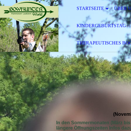
STARTSEITE
ÜBER 
KINDERGEBURTSTAG
THERAPEUTISCHES BOG
(Novemb
In den Sommermonaten (März bis 
längere Öffnungszeiten Infos dazu