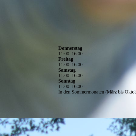
Donnerstag
11
:
00
–
16
:
00
Freitag
11
:
00
–
16
:
00
Samstag
11
:
00
–
16
:
00
Sonntag
11
:
00
–
16
:
00
In den Sommermonaten (März bis Oktobe