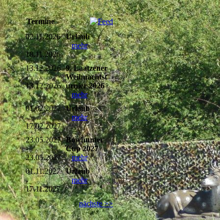
Termine
02.11.2026
Urlaub
-
mehr
18.11.2026
13.12.2026
9. Laatzener
-
Weihnachtst
13.12.2026
urnier 2026
mehr
01.02.2027
Urlaub
-
mehr
17.02.2027
23.05.2027
Bowhunter
-
Cup 2027
23.05.2027
mehr
01.11.2027
Urlaub
-
mehr
17.11.2027
nächste >>