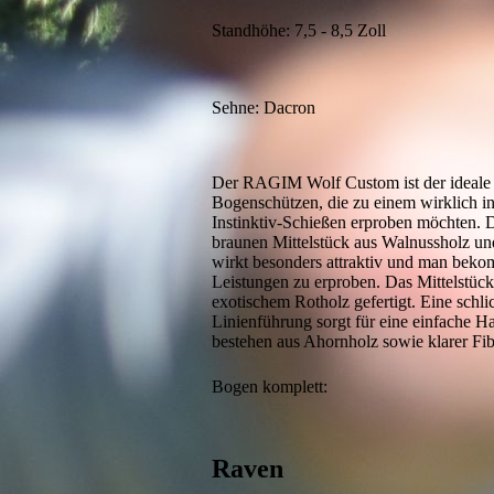
Standhöhe: 7,5 - 8,5 Zoll
Sehne: Dacron
Der RAGIM Wolf Custom ist der ideale
Bogenschützen, die zu einem wirklich in
Instinktiv-Schießen erproben möchten. 
braunen Mittelstück aus Walnussholz u
wirkt besonders attraktiv und man bekom
Leistungen zu erproben. Das Mittelstück
exotischem Rotholz gefertigt. Eine schli
Linienführung sorgt für eine einfache
bestehen aus Ahornholz sowie klarer Fi
Bogen komplett
Raven