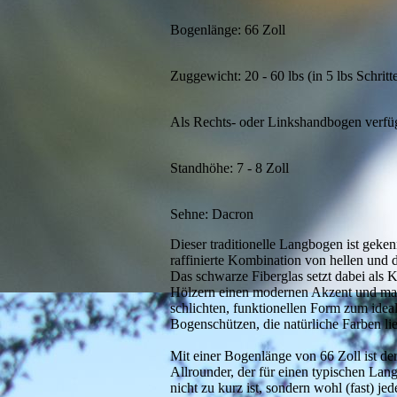
Bogenlänge: 66 Zoll
Zuggewicht: 20 - 60 lbs (in 5 lbs Schritt
Als Rechts- oder Linkshandbogen verfü
Standhöhe: 7 - 8 Zoll
Sehne: Dacron
Dieser traditionelle Langbogen ist geken
raffinierte Kombination von hellen und 
Das schwarze Fiberglas setzt dabei als K
Hölzern einen modernen Akzent und mac
schlichten, funktionellen Form zum idea
Bogenschützen, die natürliche Farben li
Mit einer Bogenlänge von 66 Zoll ist der
Allrounder, der für einen typischen Lan
nicht zu kurz ist, sondern wohl (fast) j