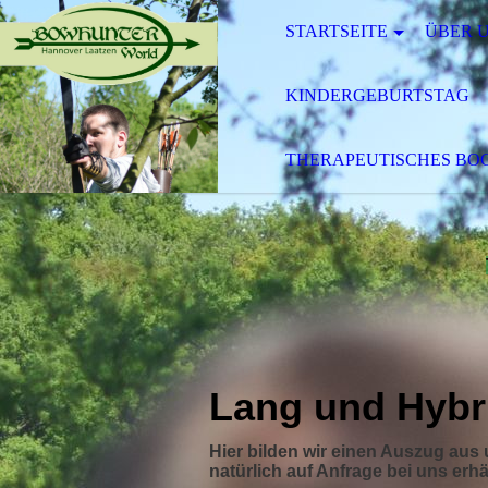
STARTSEITE
ÜBER 
KINDERGEBURTSTAG
THERAPEUTISCHES BOG
Lang und Hyb
Hier bilden wir einen Auszug au
natürlich auf Anfrage bei uns erhäl