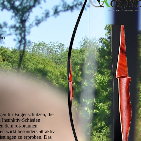
en)
gbar.
en für Bogenschützen, die
s Instinktiv-Schießen
en dem rot-braunen
n wirkt besonders attraktiv
istungen zu erproben. Das