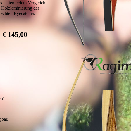
s halten jedem Vergleich
e Holzlaminierung des
echten Eyecatcher.
€ 145,00
:
en)
gbar.