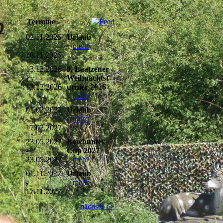
Termine
02.11.2026
Urlaub
-
mehr
18.11.2026
13.12.2026
9. Laatzener
-
Weihnachtst
13.12.2026
urnier 2026
mehr
01.02.2027
Urlaub
-
mehr
17.02.2027
23.05.2027
Bowhunter
-
Cup 2027
23.05.2027
mehr
01.11.2027
Urlaub
-
mehr
17.11.2027
nächste >>