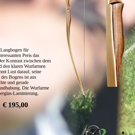
 Langbogen für
teressanten Preis das
Der Kontrast zwischen dem
nd den klaren Wurfarmen
mt Lust darauf, seine
 des Bogens ist aus
chte und gerade
 Handhabung. Die Wurfarme
berglas-Laminierung.
€ 195,00
: