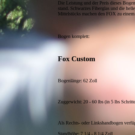
Die Leistung und der Preis dieses Bogen
stand. Schwarzes Fiberglas und die hell
Mittelstücks machen den FOX zu einem 
Bogen komplett
Fox Custom
Bogenlänge: 62 Zoll
Zuggewicht: 20 - 60 lbs (in 5 lbs Schritt
Als Rechts- oder Linkshandbogen verfü
Standhöhe: 7 1/4 - 8 1/4 Zoll