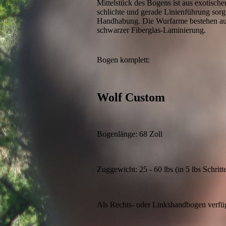
Mittelstück des Bogens ist aus exotische
schlichte und gerade Linienführung sorgt
Handhabung. Die Wurfarme bestehen au
schwarzer Fiberglas-Laminierung.
Bogen komplett
Wolf Custom
Bogenlänge: 68 Zoll
Zuggewicht: 25 - 60 lbs (in 5 lbs Schritt
Als Rechts- oder Linkshandbogen verfü