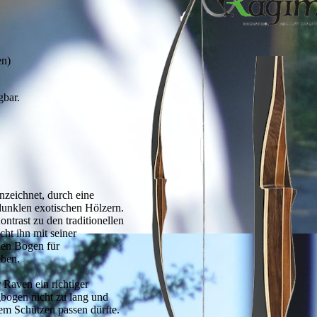
en)
gbar.
nzeichnet, durch eine
dunklen exotischen Hölzern.
ontrast zu den traditionellen
ht ihn mit seiner
len Bogen für
eben.
 Raven ein richtiger
gbogen nicht zu lang und
edem Schützen passen dürfte.