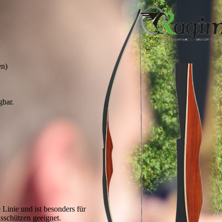
en)
gbar.
 Linie und ist besonders für
schützen geeignet.