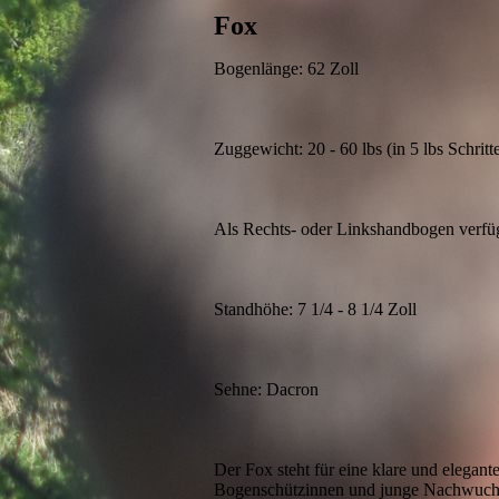
Fox
Bogenlänge: 62 Zoll
Zuggewicht: 20 - 60 lbs (in 5 lbs Schritt
Als Rechts- oder Linkshandbogen verfü
Standhöhe: 7 1/4 - 8 1/4 Zoll
Sehne: Dacron
Der Fox steht für eine klare und elegante
Bogenschützinnen und junge Nachwuchs