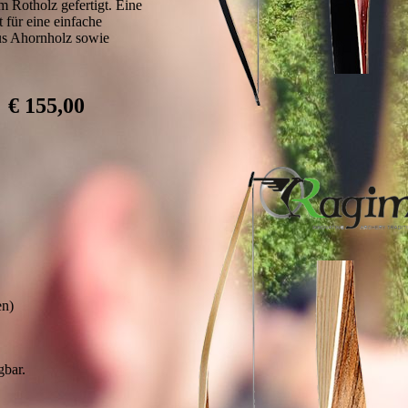
m Rotholz gefertigt. Eine
 für eine einfache
s Ahornholz sowie
€ 155,00
:
en)
gbar.