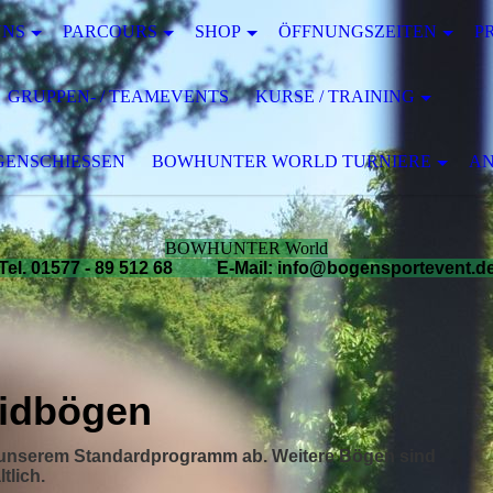
UNS
PARCOURS
SHOP
ÖFFNUNGSZEITEN
P
GRUPPEN- / TEAMEVENTS
KURSE / TRAINING
ENSCHIESSEN
BOWHUNTER WORLD TURNIERE
AN
BOWHUNTER World
Tel. 01577 - 89 512 68 E-Mail: info@bogensportevent.d
ridbögen
s unserem Standardprogramm ab. Weitere Bögen sind
tlich.