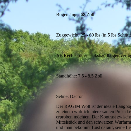
Bogenlänge: 68 Zoll
Zuggewicht: 25 - 60 lbs (in 5 lbs Schritt
Als Rechts- oder Linkshandbogen verfü
Standhöhe: 7,5 - 8,5 Zoll
Sehne: Dacron
Der RAGIM Wolf ist der ideale Langbog
zu einem wirklich interessanten Preis da
erproben möchten. Der Kontrast zwisch
Mittelstück und den schwarzen Wurfarme
und man bekommt Lust darauf, seine Le