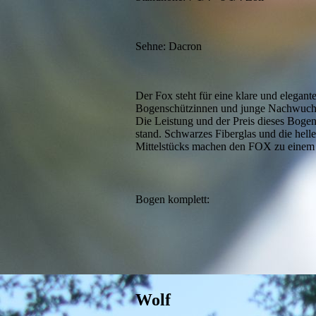
Sehne: Dacron
Der Fox steht für eine klare und elegante
Bogenschützinnen und junge Nachwuchs
Die Leistung und der Preis dieses Bogen
stand. Schwarzes Fiberglas und die hell
Mittelstücks machen den FOX zu einem 
Bogen komplett
Wolf