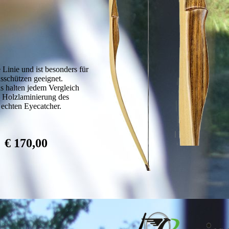
 Linie und ist besonders für
schützen geeignet.
s halten jedem Vergleich
e Holzlaminierung des
echten Eyecatcher.
€ 170,00
: