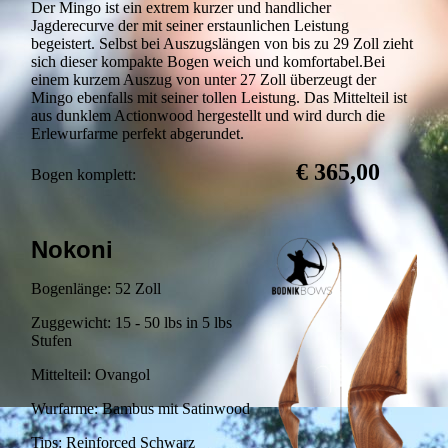
Der Mingo ist ein extrem kurzer und handlicher
Jagderecurve der mit seiner erstaunlichen Leistung
begeistert. Selbst bei Auszugslängen von bis zu 29 Zoll zieht
sich dieser kompakte Bogen weich und komfortabel.Bei
einem kurzem Auszug von unter 27 Zoll überzeugt der
Mingo ebenfalls mit seiner tollen Leistung. Das Mittelteil ist
aus dunklem Actionwood hergestellt und wird durch die
Erlewurfarme perfekt abgerundet.
€ 365,00
Bogen komplett:
Nokoni
Bogenlänge: 52 Zoll
Zuggewicht: 15 - 50 lbs in 5 lbs
Stufen
Mittelteil: Ovangol
Wurfarme: Bambus mit Satinwood
Tips: Reinforced Schwarz