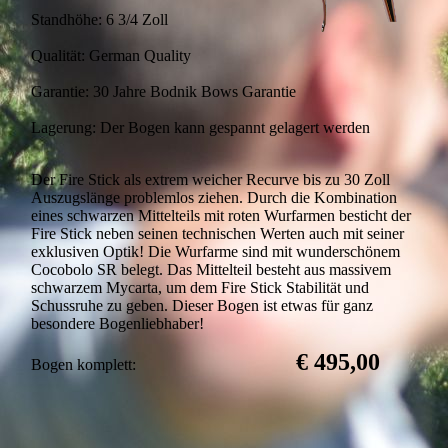
Standhöhe: 6 3/4 Zoll
Qualität: German Quality
Garantie: 30 Jahre Bodnik Bows Garantie
Lagerung: Der Bogen kann gespannt gelagert werden
Der Fire Stick als extrem weicher Recurve bis zu 30 Zoll
Auszugslänge problemlos ziehen. Durch die Kombination
eines schwarzen Mittelteils mit roten Wurfarmen besticht der
Fire Stick neben seinen technischen Werten auch mit seiner
exklusiven Optik! Die Wurfarme sind mit wunderschönem
Cocobolo SR belegt. Das Mittelteil besteht aus massivem
schwarzem Mycarta, um dem Fire Stick Stabilität und
Schussruhe zu geben. Dieser Bogen ist etwas für ganz
besondere Bogenliebhaber!
€ 495,00
Bogen komplett: