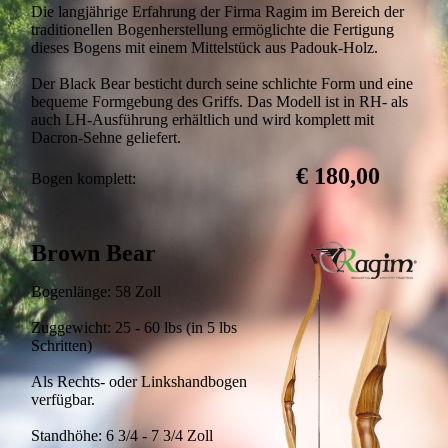
Die langjährige Erfahrung der Firma Ragim im Bereich der
traditionellen Bogenherstellung ermöglichte die Fertigung
dieses Bogens mit einem Mittelstück aus Padouk-Holz.
Der Black Bear besticht durch seine schlichte Form und eine
bequeme Formgebung des Griffs. Das Modell ist in RH- als
auch LH-Ausführung erhältlich und wird komplett mit
Dacron-Sehne geliefert.
€ 180,00
Bogen komplett:
Brown Bear
Bogenlänge: 58 Zoll
Zuggewicht: 25 - 60 lbs (in 5 lbs
Schritten)
Als Rechts- oder Linkshandbogen
verfügbar.
Standhöhe: 6 3/4 - 7 3/4 Zoll