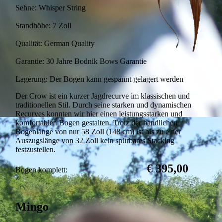
Sehne: Whisper String
Standhöhe: 7 Zoll
Qualität: German Quality
Garantie: 30 Jahre Bodnik Bows Garantie
Lagerung: Der Bogen kann gespannt gelagert werden
Der Crow ist ein kurzer Jagdrecurve im klassischen und
traditionellen Stil. Durch seine starken und dynamischen
Recurves konnten wir hier einen leistungsstarken und
komfortablen Bogen gestalten. Trotz der handlichen
Bogenlänge von nur 58 Zoll (148 cm) ist bis zu einer
Auszugslänge von 32 Zoll kein spürbares Stacking
festzustellen.
€ 395,00
Bogen komplett:
Mingo