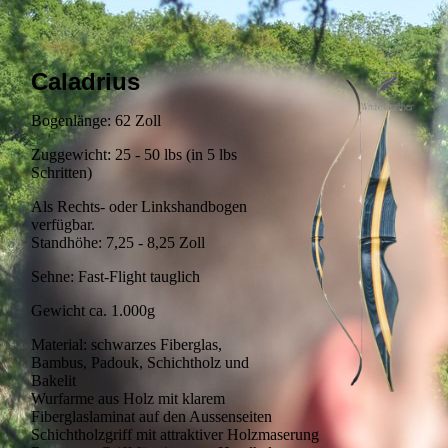
Caladrius
Bogenlänge: 62 Zoll
Zuggewicht: 25 - 50 lbs (in 5 lbs
Schritten)
Als Rechts- oder Linkshandbogen
verfügbar.
Standhöhe: 7,25 - 8,25 Zoll
Sehne: Fast-Flight tauglich
Gewicht ca. 1.000g
Material: schwarzes Fiberglas,
Bambus, Padouk, Schichtholz und
Bakelit
Wurfarme aus Holz mit klarem
Fiberglaslaminat auf den Aussenseiten
Schichtholzgriff mit attraktiver Holzmaserung