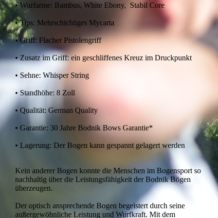
• Wurfarme: Bambus, White Ebony, Stabil Core
• Tips: Mehrschichtiges Mycarta
• Griff: Flacher Pistolengriff
• Zusatz im Griff: ein geschliffenes Kreuz im Druckpunkt
• Sehne: Whisper String
• Standhöhe: 8 Zoll
• Qualität: German Quality
• Garantie: 30 Jahre Bodnik Bows Garantie*
• Lagerung: Der Bogen kann gespannt gelagert werden
Kein anderer Bogen konnte die Menschen im Bogensport so
nachhaltig über die Leistungsfähigkeit der Bodnik Bögen
überzeugen.
Der optisch ansprechende Bogen begeistert durch seine
außergewöhnliche Leistung und Wurfkraft. Mit dem