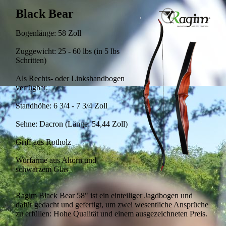
Black Bear
Bogenlänge: 58 Zoll
Zuggewicht: 25 - 60 lbs (in 5 lbs
Schritten)
Als Rechts- oder Linkshandbogen
verfügbar.
Standhöhe: 6 3/4 - 7 3/4 Zoll
Sehne: Dacron (Länge: 54,44 Zoll)
Griff aus Rotholz
Wurfarme aus Ahorn und
schwarzem Glas
Ragim Black Bear 58" ist ein einteiliger Jagdbogen und
dafür gedacht und gefertigt, um zwei wesentliche Ansprüche
zu erfüllen: Hohe Qualität und einem ausgezeichneten Preis.