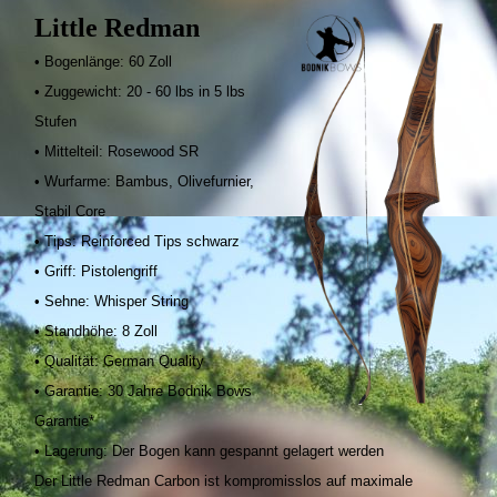
Little Redman
• Bogenlänge: 60 Zoll
• Zuggewicht: 20 - 60 lbs in 5 lbs
Stufen
• Mittelteil: Rosewood SR
• Wurfarme: Bambus, Olivefurnier,
Stabil Core
• Tips: Reinforced Tips schwarz
• Griff: Pistolengriff
• Sehne: Whisper String
• Standhöhe: 8 Zoll
• Qualität: German Quality
• Garantie: 30 Jahre Bodnik Bows
Garantie*
• Lagerung: Der Bogen kann gespannt gelagert werden
Der Little Redman Carbon ist kompromisslos auf maximale