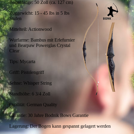
Bogenlänge: 50 Zoll (ca. 127 cm)
Zuggewicht: 15 - 45 lbs in 5 lbs
Stufen
Mittelteil: Actionwood
Wurfarme: Bambus mit Erlefurnier
und Bearpaw Powerglas Crystal
Clear
Tips: Mycarta
Griff: Pistolengriff
Sehne: Whisper String
Standhöhe: 6 3/4 Zoll
Qualität: German Quality
Garantie: 30 Jahre Bodnik Bows Garantie
Lagerung: Der Bogen kann gespannt gelagert werden