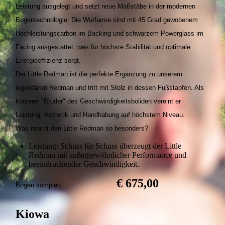
Leistung ausgelegt und setzt neue Maßstäbe in der modernen
Bogentechnologie. Die Wurfarme sind mit 45 Grad gewobenem
Hochleistungscarbon im Backing und schwarzem Powerglass im
Facing ausgestattet, was für höchste Stabilität und optimale
Energieeffizienz sorgt.
Der Little Redman ist die perfekte Ergänzung zu unserem
legendären Redman und tritt mit Stolz in dessen Fußstapfen. Als
kürzerer "Bruder" des Geschwindigkeitsboliden vereint er
Leistung, Ästhetik und Handhabung auf höchstem Niveau.
Was macht den Little Redman so besonders?
Leistung: Schuss für Schuss überzeugt der Little
Redman mit außergewöhnlicher Performance und
beeindruckender Geschwindigkeit.
€ 675,00
Bogen komplett:
Kiowa