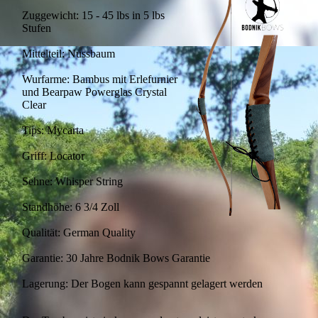
Zuggewicht: 15 - 45 lbs in 5 lbs
Stufen
Mittelteil: Nussbaum
Wurfarme: Bambus mit Erlefurnier
und Bearpaw Powerglas Crystal
Clear
Tips: Mycarta
Griff: Locator
Sehne: Whisper String
Standhöhe: 6 3/4 Zoll
Qualität: German Quality
Garantie: 30 Jahre Bodnik Bows Garantie
Lagerung: Der Bogen kann gespannt gelagert werden