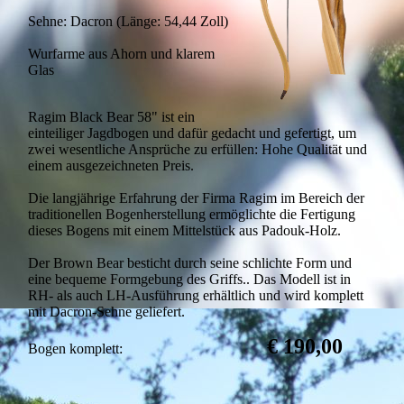
Sehne: Dacron (Länge: 54,44 Zoll)
Wurfarme aus Ahorn und klarem
Glas
Ragim Black Bear 58" ist ein
einteiliger Jagdbogen und dafür gedacht und gefertigt, um
zwei wesentliche Ansprüche zu erfüllen: Hohe Qualität und
einem ausgezeichneten Preis.
Die langjährige Erfahrung der Firma Ragim im Bereich der
traditionellen Bogenherstellung ermöglichte die Fertigung
dieses Bogens mit einem Mittelstück aus Padouk-Holz.
Der Brown Bear besticht durch seine schlichte Form und
eine bequeme Formgebung des Griffs.. Das Modell ist in
RH- als auch LH-Ausführung erhältlich und wird komplett
mit Dacron-Sehne geliefert.
€ 190,00
Bogen komplett: