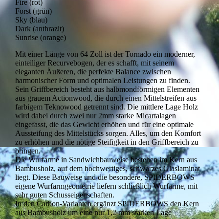
Fire (rot)
Forst (grün)
Sky (blau)
Dark (anthrazit)
Sunrise (orange)
Mit einer Länge von 64 Zoll ist der Tornado ein moderner,
einteiliger Recurvebogen, der es schafft, mit seinem
eleganten Äußeren, die perfekte Balance zwischen
harmonischer Form und optimalen Leistungen zu finden.
Sein Griffbereich besteht aus halbmondförmigen Elementen
aus grauem Actionwood, die durch einen Mittelstreifen aus
farbigem Teknowood getrennt sind. Die mittlere Lage Holz
wird dabei durch zwei nur 2mm starke Micartalagen
eingefasst, die das Gewicht erhöhen und für eine optimale
Aussteifung des Mittelstücks sorgen. Alles, um den Komfort
zu erhöhen und die nötige Steifigkeit in den Griffbereich zu
bringen.
Die Wurfarme in Sandwichbauweise bestehen im Kern aus
Bambusholz, auf dem hochwertiges, schwarzes Glaslaminat
liegt. Diese Bauweise und die besondere, SPIDERBOWS
eigene Wurfarmgeometrie liefern schließlich Wurfarme, mit
sehr guten Schusseigenschaften.
In den Carbon-Varianten ergänzt SPIDERBOWS den Kern
aus Bambusholz um eine nur 1,2 mm starken Lage