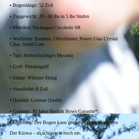
• Bogenlänge: 52 Zoll
• Zuggewicht: 20 - 60 lbs in 5 lbs Stufen
• Mittelteil: Nicaragua Cocobolo SR
• Wurfarme: Bambus, Olivefurnier, Power Glas Crystal
Clear, Stabil Core
• Tips: Mehrschichtiges Mycarta
• Griff: Pistolengriff
• Sehne: Whisper String
• Standhöhe: 8 Zoll
• Qualität: German Quality
• Garantie: 30 Jahre Bodnik Bows Garantie*
• Lagerung: Der Bogen kann gespannt gelagert werden
Der Kiowa – so schön wie noch nie.