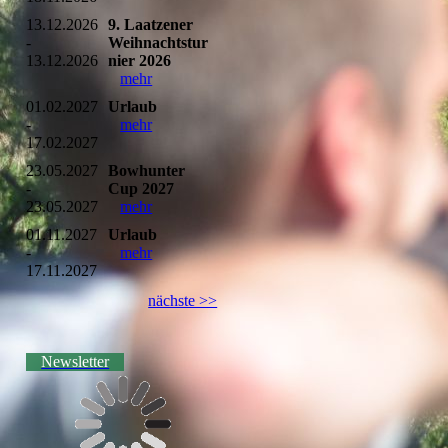
13.12.2026
9. Laatzener
-
Weihnachtstur
13.12.2026
nier 2026
mehr
01.02.2027
Urlaub
-
mehr
17.02.2027
23.05.2027
Bowhunter
-
Cup 2027
23.05.2027
mehr
01.11.2027
Urlaub
-
mehr
17.11.2027
nächste >>
Newsletter