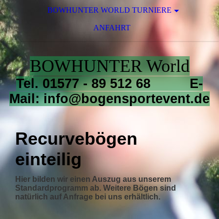
BOWHUNTER WORLD TURNIERE
ANFAHRT
BOWHUNTER World
Tel. 01577 - 89 512 68 E-
Mail: info@bogensportevent.de
Recurvebögen
einteilig
Hier bilden wir einen Auszug aus unserem
Standardprogramm ab. Weitere Bögen sind
natürlich auf Anfrage bei uns erhältlich.