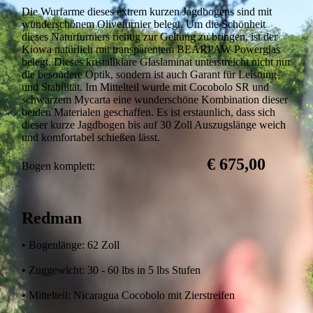
Die Wurfarme dieses extrem kurzen Jagdbogens sind mit
wunderschönem Olivefurnier belegt. Um die Schönheit
dieses Naturfurniers richtig zur Geltung zu bringen, ist der
Kiowa natürlich mit transparentem BEARPAW Powerglas
belegt. Dieses kristallklare Glaslaminat unterstreicht nicht nur
die besondere Optik, sondern ist auch Garant für Leistung
und Stabilität. Im Mittelteil wurde mit Cocobolo SR und
schwarzem Mycarta eine wunderschöne Kombination dieser
beiden Materialen geschaffen. Es ist erstaunlich, dass sich
dieser kurze Jagdbogen bis auf 30 Zoll Auszugslänge weich
und komfortabel schießen lässt.
€ 675,00
Bogen komplett:
Redman
• Bogenlänge: 62 Zoll
• Zuggewicht: 30 - 60 lbs in 5 lbs Stufen
• Mittelteil: Nicaragua Cocobolo mit Zierstreifen