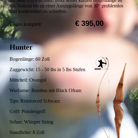
auf dem 3 D Parcours. Trotz seiner kurzen Bogenlänge ist
der Nokoni bis zu einer Auszugslänge von 30“ problemlos
und komfortabel zu schießen.
€ 395,00
Bogen komplett:
Hunter
Bogenlänge: 60 Zoll
Zuggewicht: 15 - 50 lbs in 5 lbs Stufen
Mittelteil: Ovangol
Wurfarme: Bambus mit Black Ofram
Tips: Reinforced Schwarz
Griff: Pistolengriff
Sehne: Whisper String
Standhöhe: 8 Zoll