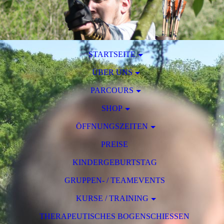
STARTSEITE
ÜBER UNS
PARCOURS
SHOP
ÖFFNUNGSZEITEN
PREISE
KINDERGEBURTSTAG
GRUPPEN- / TEAMEVENTS
KURSE / TRAINING
THERAPEUTISCHES BOGENSCHIESSEN