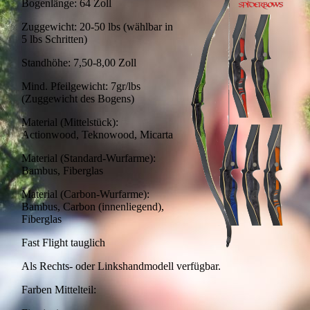
Bogenlänge: 64 Zoll
Zuggewicht: 20-50 lbs (wählbar in
5 lbs Schritten)
Standhöhe: 7,50-8,00 Zoll
Mind. Pfeilgewicht: 7gr/lbs
(Zuggewicht des Bogens)
Material (Mittelstück):
Actionwood, Teknowood, Micarta
Material (Standard-Wurfarme):
Bambus, Fiberglas
Material (Carbon-Wurfarme):
Bambus, Carbon (innenliegend),
Fiberglas
Fast Flight tauglich
Als Rechts- oder Linkshandmodell verfügbar.
Farben Mittelteil: