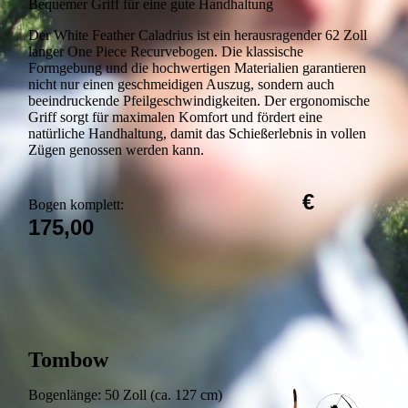
Bequemer Griff für eine gute Handhaltung
Der White Feather Caladrius ist ein herausragender 62 Zoll
langer One Piece Recurvebogen. Die klassische
Formgebung und die hochwertigen Materialien garantieren
nicht nur einen geschmeidigen Auszug, sondern auch
beeindruckende Pfeilgeschwindigkeiten. Der ergonomische
Griff sorgt für maximalen Komfort und fördert eine
natürliche Handhaltung, damit das Schießerlebnis in vollen
Zügen genossen werden kann.
€
Bogen komplett:
175,00
Tombow
Bogenlänge: 50 Zoll (ca. 127 cm)