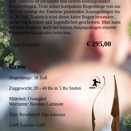
Der Tombow ist ein kurzer und extrem leistungsstarker
Recurvebogen. Trotz seiner kompakten Bogenlänge von nur
50 Zoll verträgt der Tombow problemlos Auszugslängen bis
zu 30 Zoll. Natürlich wird dieser kurze Bogen besonders
gerne von Kindern und Jugendlichen geschossen. Man kann
mit dem Tombow auch bei kurzen Auszugslängen enorme
Pfeilgeschwindigkeiten erreichen.
€ 295,00
Bogen komplett:
Crow
Bogenlänge: 58 Zoll
Zuggewicht: 20 - 40 lbs in 5 lbs Stufen
Mittelteil: Ovangkol
Wurfarme: Bambus Laminate
Tips: Reinforced Tips schwarz
Griff: Locator Griff