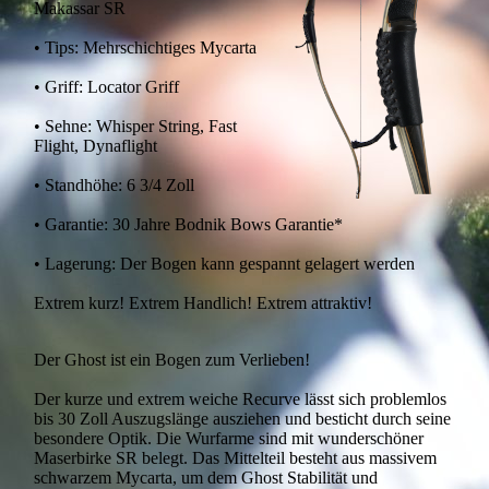
Makassar SR
• Tips: Mehrschichtiges Mycarta
• Griff: Locator Griff
• Sehne: Whisper String, Fast
Flight, Dynaflight
• Standhöhe: 6 3/4 Zoll
• Garantie: 30 Jahre Bodnik Bows Garantie*
• Lagerung: Der Bogen kann gespannt gelagert werden
Extrem kurz! Extrem Handlich! Extrem attraktiv!
Der Ghost ist ein Bogen zum Verlieben!
Der kurze und extrem weiche Recurve lässt sich problemlos
bis 30 Zoll Auszugslänge ausziehen und besticht durch seine
besondere Optik. Die Wurfarme sind mit wunderschöner
Maserbirke SR belegt. Das Mittelteil besteht aus massivem
schwarzem Mycarta, um dem Ghost Stabilität und