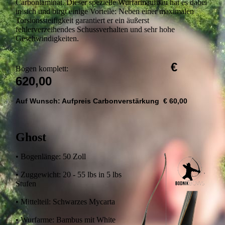
Carbonlaminat. Dieser spezielle Wurfarmaufbau hat es dabei
in sich und birgt einige Vorteile: Neben einer maximalen
Torsionssteifigkeit garantiert er ein äußerst
fehlerverzeihendes Schussverhalten und sehr hohe
Geschwindigkeiten.
€
Bogen komplett:
620,00
Auf Wunsch: Aufpreis Carbonverstärkung € 60,00
Ghost
• Bogenlänge: 50 Zoll
• Zuggewicht: 20 - 55 lbs in 5 lbs
Stufen
• Mittelteil: Schwarzes Mycarta
• Wurfarme: Bambus mit White