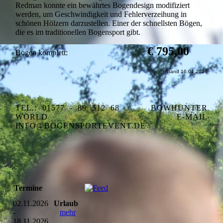
Redman konnte ein bewährtes Bogendesign modifiziert
werden, um Geschwindigkeit und Fehlerverzeihung in
schönen Hölzern darzustellen. Einer der schnellsten Bögen,
die es im traditionellen Bogensport gibt.
€ 795,00
Bogen komplett:
Stand 16.01.2026
TEL.: 01577 - 89 512 68
BOWHUNTER
WORLD
E-MAIL
INFO@BOGENSPORTEVENT.DE
Termine
02.11.2026
Urlaub
-
mehr
18.11.2026