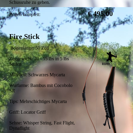
Schussruhe zu geben.
€ 495,00
Bogen komplett:
Fire Stick
Bogenlänge: 50 Zoll
Zuggewicht: 20 - 55 lbs in 5 lbs
Stufen
Mittelteil: Schwarzes Mycarta
Wurfarme: Bambus mit Cocobolo
SR
Tips: Mehrschichtiges Mycarta
Griff: Locator Griff
Sehne: Whisper String, Fast Flight,
Dynaflight