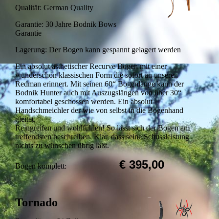
Qualität: German Quality
Garantie: 30 Jahre Bodnik Bows
Garantie
Lagerung: Der Bogen kann gespannt gelagert werden
Ein absolut ästhetischer Recurve Bogen mit einer
wunderschön klassischen Form die sofort an unseren
Redman erinnert. Mit seinen 60“ Bogenlänge kann der
Bodnik Hunter auch mit Auszugslängen von über 30“
komfortabel geschossen werden. Ein absolut
Handschmeichler der wie von selbst in die Bogenhand
gleitet.
Reingreifen und wohlfühlen! So lässt sich der Bogen am
treffendsten beschreiben. Klar, dass seine Schussleistung
nichts zu wünschen übrig läßt.
€ 395,00
Bogen komplett:
Tornado