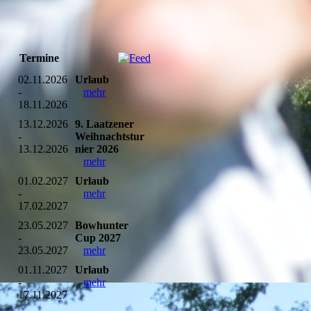
Termine
02.11.2026
Urlaub
-
mehr
18.11.2026
13.12.2026
9. Laatzener
-
Weihnachtstur
13.12.2026
nier 2026
mehr
01.02.2027
Urlaub
-
mehr
17.02.2027
23.05.2027
Bowhunter
-
Cup 2027
23.05.2027
mehr
01.11.2027
Urlaub
-
mehr
17.11.2027