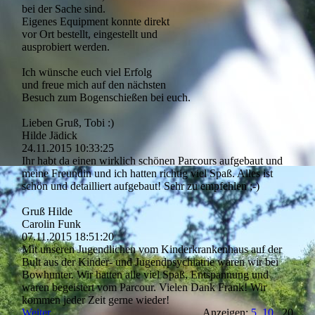
bei der Sache sind.
Eigenes Equipment konnte direkt
vor Ort bestellt, eingestellt und
ausprobiert werden.
Ich wünsche euch viel Erfolg
und freue mich auf den nächsten
Besuch zum Bogenschießen bei euch.
Lieben Gruß, Tobi :)
Hilde Jädick
24.11.2015
10:33:25
Ihr habt da einen wirklich schönen Parcours aufgebaut und
meine Freundin und ich hatten richtig viel Spaß. Alles ist
schön und detailliert aufgebaut! Sehr zu empfehlen ;-)
Gruß Hilde
Carolin Funk
07.11.2015
18:51:20
Mit unseren Jugendlichen vom Kinderkrankenhaus auf der
Bult aus der Kinder- und Jugendpsychiatrie waren wir bei
Bowhunter. Wir hatten alle viel Spaß, Entspannung und
waren begeistert vom Parcour. Vielen Dank Frank! Wir
kommen jeder Zeit gerne wieder!
Weiter
Anzeigen:
5
10
20