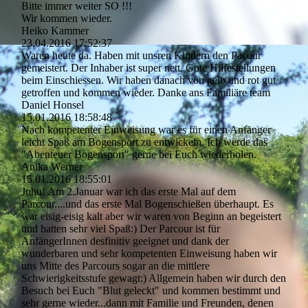
Bitte immer weiter SO !!!
Wir kommen wieder.
Heiko Kammer
23.04.2016
17:52:37
Waren heute da. Haben mit unsren Kindern den Pacour
gemeistert. Der Inhaber ist super nett. Gute Hilfestellungen
beim Einschiessen. Wir haben danach von gelb und rot gut
getroffen und kommen wieder. Danke ans Familiäre team
Daniel Honsel
15.01.2016
18:58:48
Nach kompetenter Einweisung war es für einen Anfänger
leicht Spaß am Bogensport zu entwickeln. Ich werde das
"Abenteuer Bogensport" gerne bei Euch wiederholen.
Anika Werner
15.01.2016
18:55:01
Juhu! Am 2.Januar war ich das erste Mal auf dem
Parcour....und das erste Mal Bogenschießen überhaupt. Es
war eisig-eisig kalt aber wir waren von Beginn an begeistert
und hatten sehr viel Spaß:) Der Parcour ist für
AnfängerInnen desfinitiv geeignet und dank der
wunderbaren und sehr kompetenten Einweisung haben wir
uns Mitte des Parcours sogar an die mittlere
Schwierigkeitsstufe gewagt:) Allgemein haben wir durch den
Besuch bei Euch "Blut geleckt" und kommen bestimmt und
sehr gerne wieder...dann mit Familie und Freunden, denen