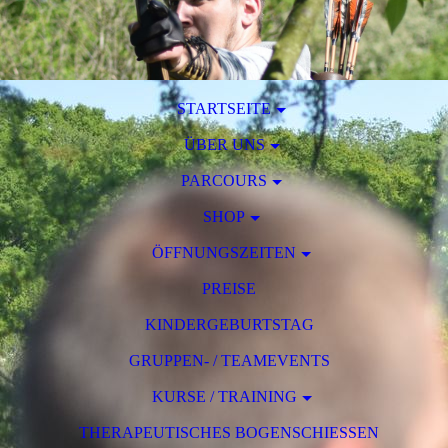
STARTSEITE
ÜBER UNS
PARCOURS
SHOP
ÖFFNUNGSZEITEN
PREISE
KINDERGEBURTSTAG
GRUPPEN- / TEAMEVENTS
KURSE / TRAINING
THERAPEUTISCHES BOGENSCHIESSEN