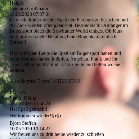
Holger
Joachim Großmann
13.09.2023
07:37:04
Es macht immer wieder Spaß den Parcours zu besuchen und
die Ziele werden öfter getauscht. Besonders für Anfänger im
Bogensport bietet die Bowhunter World einiges. Ob Kurs
oder professionelle Beratung beim Bogenkauf, einfach
Spritze!!
Hier trifft man Leute die Spaß am Bogensport haben und
kann Freundschaften knüpfen. Angelika, Frank und Ihr
Team stehen mit Rat und Tat zur Seite und helfen wo sie
können.
Also für mich 5 von 5 STERNEN!!!
LG JoJo
Martin König
03.10.2021
13:56:21
Hat Spaß gemacht!!
Wir kommen wieder!👍👍
Björn Steffen
10.05.2020
10:14:27
Wir freuen uns zu dritt heute wieder zu schießen