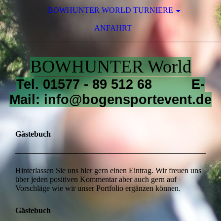
BOWHUNTER WORLD TURNIERE
ANFAHRT
BOWHUNTER World
Tel. 01577 - 89 512 68 E-
Mail: info@bogensportevent.de
Gästebuch
Hinterlassen Sie uns hier gern einen Eintrag. Wir freuen uns
über jeden positiven Kommentar aber auch gern auf
Vorschläge wie wir unser Portfolio ergänzen können.
Gästebuch