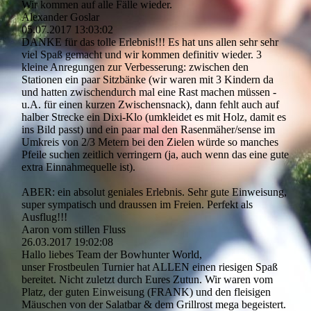
Wir kommen auf alle Fälle wieder.
Alexander Goslar
05.07.2017
13:03:02
DANKE für das tolle Erlebnis!!! Es hat uns allen sehr sehr
viel Spaß gemacht und wir kommen definitiv wieder. 3
kleine Anregungen zur Verbesserung: zwischen den
Stationen ein paar Sitzbänke (wir waren mit 3 Kindern da
und hatten zwischendurch mal eine Rast machen müssen -
u.A. für einen kurzen Zwischensnack), dann fehlt auch auf
halber Strecke ein Dixi-Klo (umkleidet es mit Holz, damit es
ins Bild passt) und ein paar mal den Rasenmäher/sense im
Umkreis von 2/3 Metern bei den Zielen würde so manches
Pfeile suchen zeitlich verringern (ja, auch wenn das eine gute
extra Einnahmequelle ist).
ABER: ein absolut geniales Erlebnis. Sehr gute Einweisung,
super sympatisch und draussen im Freien. Perfekt als
Ausflug!!!
Aaron vom stillen Fluss
26.03.2017
19:02:08
Hallo liebes Team der Bowhunter World,
unser Frostbeulen Turnier hat ALLEN einen riesigen Spaß
bereitet. Nicht zuletzt durch Eures Zutun. Wir waren vom
Platz, der guten Einweisung (FRANK) und den fleisigen
Mäuschen von der Salatbar & dem Grillrost mega begeistert.