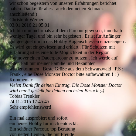
wir schon begeistern von unseren Erfahrungen berichtet
haben. Danke für alles...auch den netten Schnack
anschließend:)
Christoph Werner
03.01.2016
21:05:01
Ich bin nun mehrmals auf dem Parcour gewesen, innerhalb
weniger Tage, und bin sehr begeistert . Er ist für Anfänger
gut geeignet um in das Hobby Bogenschiessen einzusteigen .
Es wird gut eingewiesen und erklärt . Für Schützen mit
Erfahrung ist es eine tolle Möglichkeit in der Region
Hannover einen Dauerparcour zu nutzen . Ich werde auf
jeden Fall mit meiner Familie und Bekannten
wiederkommen . Beste Grüße aus dem Schwarzwald . P.S :
Frank , eine Dose Monster Doctor bitte aufbewahren ! :-)
Kommentar:
Vielen Dank für deinen Eintrag. Die Dose Monster Doctor
wird bereit gestellt für deinen nächsten Besuch ;-)
Tobias Trenkler
24.11.2015
17:45:45
Sehr empfehlenswert!
Ein mal ausprobiert und sofort
ein neues Hobby für mich entdeckt.
Ein schöner Parcour, top Beratung
von netten Leuten, die mit Freude