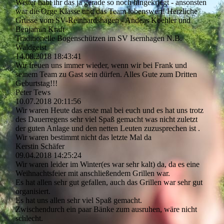
Wetter habt ihr das ja gerade so noch hingekriegt - ansonsten
war die Orge Klasse und das Team lobenswert! Herzliche
Grüsse vom SV-Reinhardshagen - Andeas Koehler und
Benjamin Kraft
Traditionelle Bogenschützen im SV Isernhagen N.B.
Waldgeist
14.08.2018
18:43:41
Wir freuen uns immer wieder, wenn wir bei Frank und
seinem Team zu Gast sein dürfen. Alles Gute zum Dritten
Geburtstag!!!
Peter Tews
10.07.2018
20:11:56
Wir waren Heute das erste mal bei euch und es hat uns trotz
des Dauerregens sehr viel Spaß gemacht was nicht zuletzt
der guten Anlage und den netten Leuten zuzusprechen ist .
Wir waren bestimmt nicht das letzte Mal da
Kerstin Schäfer
09.04.2018
14:25:24
Wir waren leider im Winter(es war sehr kalt) da, da es eine
Weihnachtsfeier mit anschließendem Grillen war.
Es hat allen sehr gut gefallen, auch das Grillen war sehr gut
organisiert.
Es hat uns allen sehr viel Spaß gemacht.
Zwischendurch ein paar Bänke zum ausruhen, wäre nicht
schlecht.