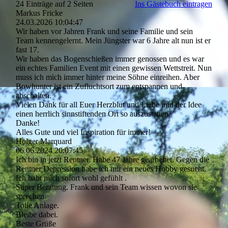
24 Einträge auf 2 Seiten
Ins Gästebuch eintragen
Markus Fricke
24.03.2026
10:04:47
Wir haben vor Jahren Frank und seine Familie und sein
Team kennengelernt. Mein Jüngster war 6 Jahre alt nun ist er
fast 17.
Wir haben das Bogenschießen immer genossen und es war
ein echtes Familien Event mit einen gewissen Wettstreit. Nun
muss ich mich immer hinter meine Söhne einreihen. Aber
Bowhunter ist ein Zufluchtsort zum entspannen und
abschalten.
Vielen Dank für all Euer Herzblut und Liebe und der Idee
einen herrlich sinnstiftenden Ort so auszustatten.
Danke!
Alles Gute und viel Inspiration für immer!
Holger Marquard
06.06.2024
20:07:45
Ich bin in jetzt Rentner. Habe 47 Jahre gearbeitet. Gegen die
Rentner Depression habe ich mir ein neues Hobby gesucht.
Ich habt mich sofort wohl gefühlt .
Super Beratung. Frank und sein Team wissen wovon sie
sprechen.
Tolle Anlage.
Bleibe dabei.
Beste Grüße