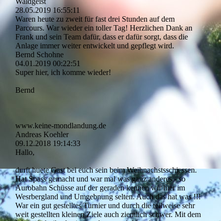
Waldgeist
28.05.2019
16:55:11
Waren heute zu zweit für fast drei Stunden auf dem
Parcours. War wieder ein toller Tag! Herzlichen Dank an
Frank und sein Team dafür, dass er dafür sorgt, dass die
Anlage immer weiter entwickelt und gepflegt wird.
Bernd Schohne
04.01.2019
00:22:51
Super hier, ich komme wieder!
Bernd
www.­keine-­mondlandung.­de
Andreas Koehler
09.12.2018
19:14:33
Hallo,
durft huete Gast bei euch sein beim Weihnachstsschiessen.
Hat Spass gemacht und war mal was ganz anderes - so
Aurobahn Schüsse auf der geraden kennen wir hier im
Wesrbergland und Umgebnung selten. Auch das hat was !!!
War ein gut gestelltes Turnier und durch die teilweise sehr
weit gestellten kleinen Ziele auch ziemlich schwer. Mit dem